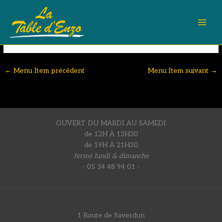
Aller
Manzana
au
5.50€
contenu
←
Menu Item précédent
Menu Item suivant
→
OUVERT DU MARDI AU SAMEDI
de 12H À 13H30
de 19H À 21H30
fermé lundi & dimanche
- 05 34 48 94 01 -
1 Route de Saverdun