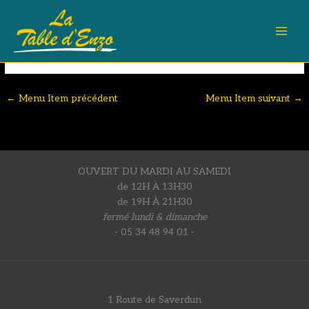
Aller
Digestif
au
6.50€
contenu
←
Menu Item précédent
Menu Item suivant
→
OUVERT DU MARDI AU SAMEDI
de 12H À 13H30
de 19H À 21H30
fermé lundi & dimanche
- 05 34 48 94 01 -
1 Route de Saverdun