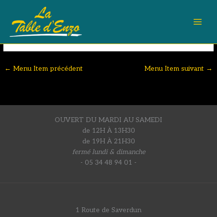
chèvre frais
Aller
au
Mille-feuille de légumes confits et chèvre frais
contenu
←
Menu Item précédent
Menu Item suivant
→
OUVERT DU MARDI AU SAMEDI
de 12H À 13H30
de 19H À 21H30
fermé lundi & dimanche
- 05 34 48 94 01 -
1 Route de Saverdun