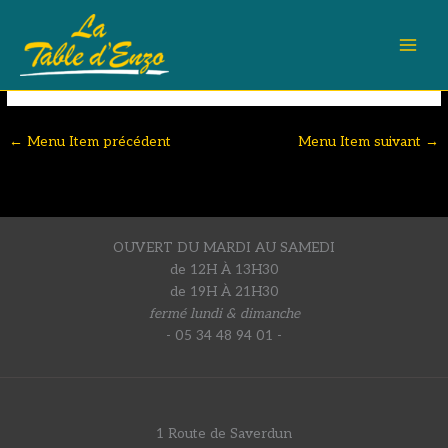
gingembre
Aller
au
Filet de Canette, sauce miel et gingembre
contenu
←
Menu Item précédent
Menu Item suivant
→
OUVERT DU MARDI AU SAMEDI
de 12H À 13H30
de 19H À 21H30
fermé lundi & dimanche
- 05 34 48 94 01 -
1 Route de Saverdun