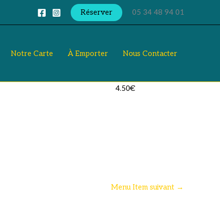
Réserver
05 34 48 94 01
Notre Carte
À Emporter
Nous Contacter
4.50€
Menu Item suivant
→