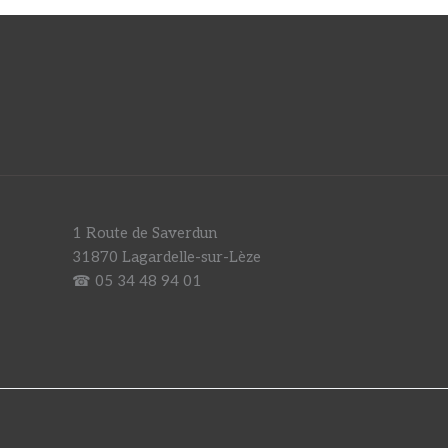
1 Route de Saverdun
31870 Lagardelle-sur-Lèze
☎ 05 34 48 94 01