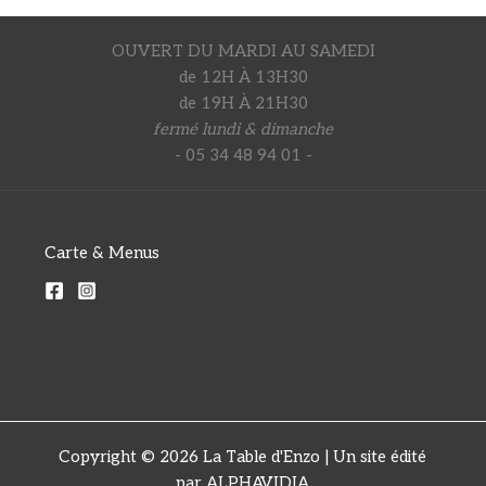
OUVERT DU MARDI AU SAMEDI
de 12H À 13H30
de 19H À 21H30
fermé lundi & dimanche
- 05 34 48 94 01 -
Carte & Menus
Copyright © 2026 La Table d'Enzo | Un site édité
par ALPHAVIDIA