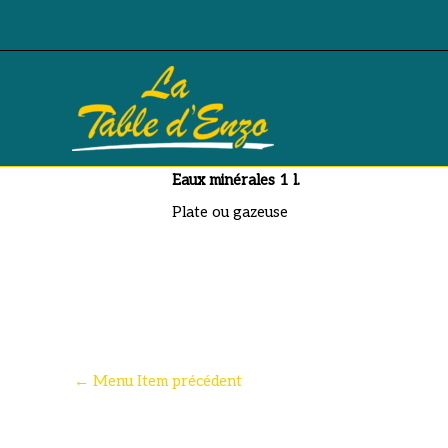
Aller
au
contenu
Eaux minérales 1 l.
Eaux minérales 1 l.
Plate ou gazeuse
←
Menu Item précédent