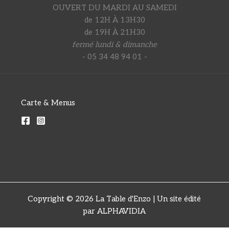
OUVERT DU MARDI AU SAMEDI
de 12H À 13H30
de 19H À 21H30
fermé lundi & dimanche
- 05 34 48 94 01 -
Carte & Menus
Copyright © 2026 La Table d'Enzo | Un site édité
par ALPHAVIDIA