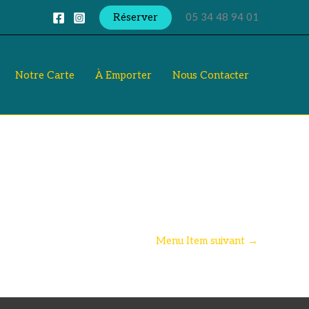
Réserver
05 34 48 94 01
Notre Carte
À Emporter
Nous Contacter
Menu Item suivant
→