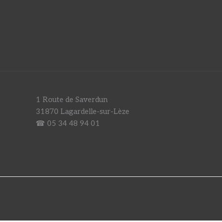
1 Route de Saverdun
31870 Lagardelle-sur-Lèze
☎ 05 34 48 94 01