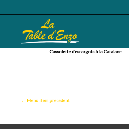
Aller
au
contenu
Cassolette d’escargots 
Cassolette d'escargots à la Catalane
←
Menu Item précédent