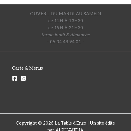
OUVERT DU MARDI AU SAMEDI
de 12H À 13H30
de 19H À 21H30
fermé lundi & dimanche
- 05 34 48 94 01 -
Carte & Menus
Copyright © 2026 La Table d'Enzo | Un site édité
par ALPHAVIDIA