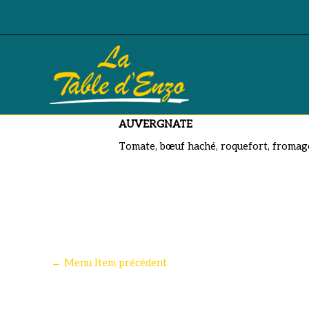
Aller
au
contenu
AUVERGNATE
AUVERGNATE
Tomate, bœuf haché, roquefort, fromage
←
Menu Item précédent