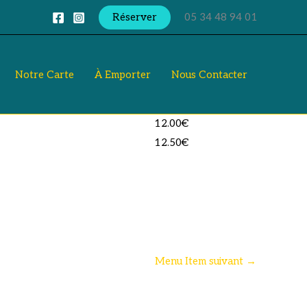
Réserver
05 34 48 94 01
Notre Carte
À Emporter
Nous Contacter
12.00€
12.50€
Menu Item suivant
→