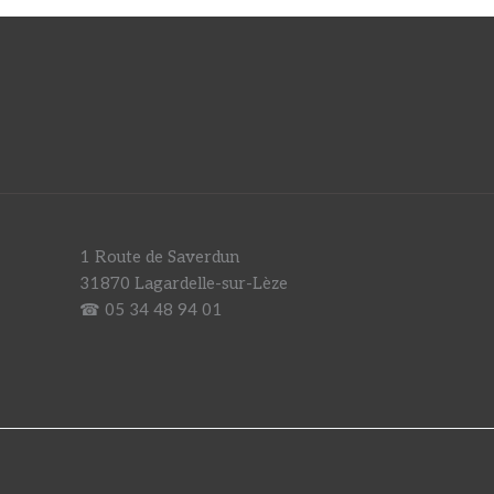
1 Route de Saverdun
31870 Lagardelle-sur-Lèze
☎ 05 34 48 94 01