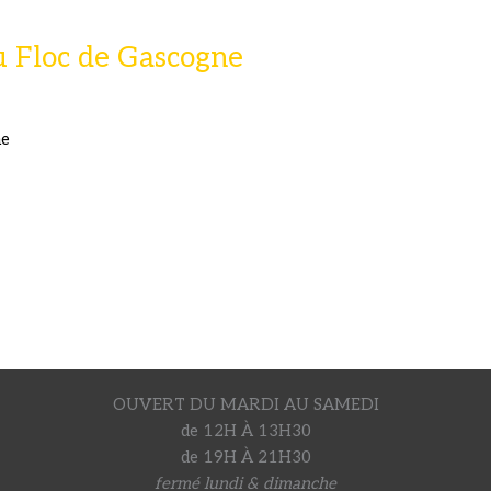
u Floc de Gascogne
ne
OUVERT DU MARDI AU SAMEDI
de 12H À 13H30
de 19H À 21H30
fermé lundi & dimanche