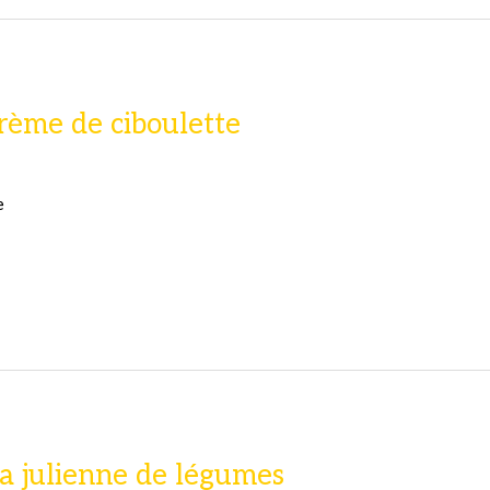
 crème de ciboulette
e
sa julienne de légumes