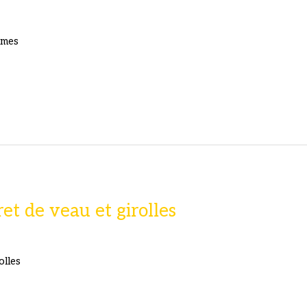
umes
et de veau et girolles
olles