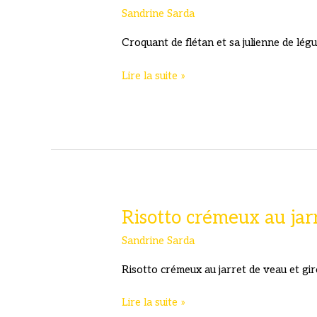
Sandrine Sarda
Croquant de flétan et sa julienne de lég
Croquant
Lire la suite »
de
flétan
et
sa
julienne
de
légumes
Risotto crémeux au jarr
Sandrine Sarda
Risotto crémeux au jarret de veau et gir
Risotto
Lire la suite »