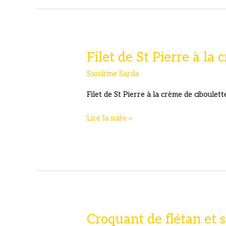
moment
Filet de St Pierre à la
Sandrine Sarda
Filet de St Pierre à la crème de ciboulett
Filet
Lire la suite »
de
St
Pierre
à
la
crème
de
ciboulette
Croquant de flétan et 