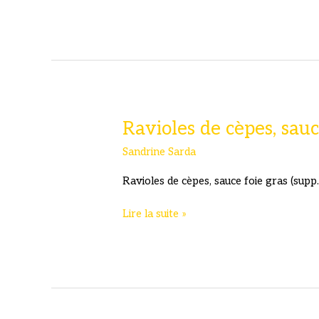
crémeux
au
jarret
de
veau
et
girolles
Ravioles de cèpes, sauc
Sandrine Sarda
Ravioles de cèpes, sauce foie gras (supp.
Ravioles
Lire la suite »
de
cèpes,
sauce
foie
gras
(supp.