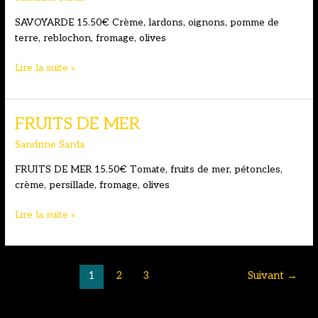
SAVOYARDE 15.50€ Crème, lardons, oignons, pomme de
terre, reblochon, fromage, olives
SAVOYARDE
Lire la suite »
FRUITS DE MER
Sandrine Sarda
FRUITS DE MER 15.50€ Tomate, fruits de mer, pétoncles,
crème, persillade, fromage, olives
FRUITS
Lire la suite »
DE
MER
1
2
3
Suivant
→