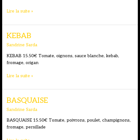
du
midi,
PÉRIGORD
Lire la suite »
hors
week-
end
KEBAB
et
jours
Sandrine Sarda
fériés
KEBAB 15.50€ Tomate, oignons, sauce blanche, kebab,
fromage, origan
KEBAB
Lire la suite »
BASQUAISE
Sandrine Sarda
BASQUAISE 15.50€ Tomate, poivrons, poulet, champignons,
fromage, persillade