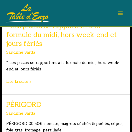
Aller
au
contenu
* ces pizzas se rapportent à la
formule du midi, hors week-end et
jours fériés
Sandrine Sarda
Pizzas sur place
* ces pizzas se rapportent à la formule du midi, hors week-
end et jours fériés
*
Lire la suite »
ces
pizzas
se
PÉRIGORD
rapportent
Sandrine Sarda
à
la
PÉRIGORD 20.50€ Tomate, magrets séchés & poêlés, cèpes,
formule
foie gras, fromage, persillade